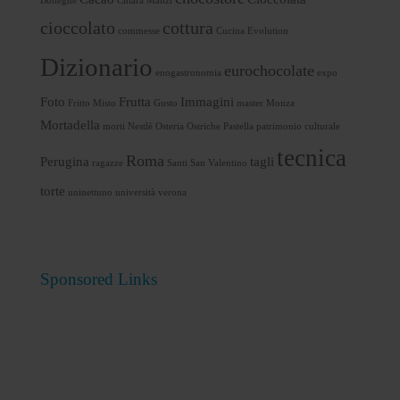
Botteghe
Chiara Manzi
cioccolato
cottura
commesse
Cucina Evolution
Dizionario
eurochocolate
enogastronomia
expo
Foto
Frutta
Immagini
Fritto Misto
Gusto
master
Monza
Mortadella
morti
Nestlè
Osteria
Ostriche
Pastella
patrimonio culturale
tecnica
Roma
Perugina
tagli
ragazze
Santi
San Valentino
torte
uninettuno
università
verona
Sponsored Links