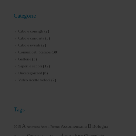
Categorie
Cibo e consigli
(2)
Cibo e curiosità
(3)
Cibo e eventi
(2)
Comunicati Stampa
(39)
Gallerie
(3)
Saperi e sapori
(12)
Uncategorized
(6)
Video ricette veloci
(2)
Tags
A
B
Assomensana
Bologna
2015
Acitrezza
Ascoli Piceno
chocostore
Cacao
Cioccolata